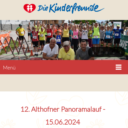
1
2
3
4
5
Menü
12. Althofner Panoramalauf -
15.06.2024